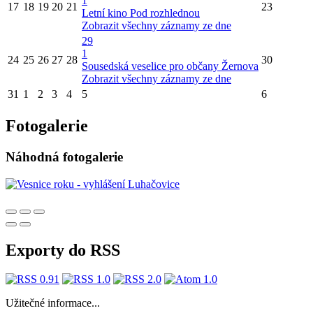
1
17
18
19
20
21
23
Letní kino Pod rozhlednou
Zobrazit všechny záznamy ze dne
29
1
24
25
26
27
28
30
Sousedská veselice pro občany Žernova
Zobrazit všechny záznamy ze dne
31
1
2
3
4
5
6
Fotogalerie
Náhodná fotogalerie
Exporty do RSS
Užitečné informace...