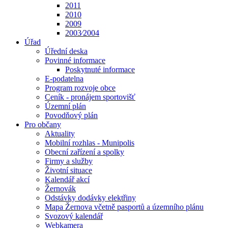
2011
2010
2009
2003⁄2004
Úřad
Úřední deska
Povinné informace
Poskytnuté informace
E-podatelna
Program rozvoje obce
Ceník - pronájem sportovišť
Územní plán
Povodňový plán
Pro občany
Aktuality
Mobilní rozhlas - Munipolis
Obecní zařízení a spolky
Firmy a služby
Životní situace
Kalendář akcí
Žernovák
Odstávky dodávky elektřiny
Mapa Žernova včetně pasportů a územního plánu
Svozový kalendář
Webkamera