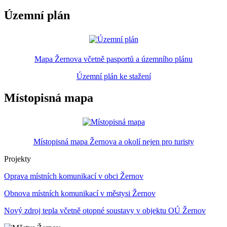
Územní plán
Mapa Žernova včetně pasportů a územního plánu
Územní plán ke stažení
Místopisná mapa
Místopisná mapa Žernova a okolí nejen pro turisty
Projekty
Oprava místních komunikací v obci Žernov
Obnova místních komunikací v městysi Žernov
Nový zdroj tepla včetně otopné soustavy v objektu OÚ Žernov