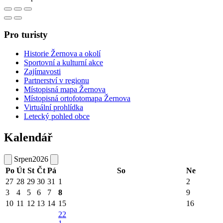
Pro turisty
Historie Žernova a okolí
Sportovní a kulturní akce
Zajímavosti
Partnerství v regionu
Místopisná mapa Žernova
Místopisná ortofotomapa Žernova
Virtuální prohlídka
Letecký pohled obce
Kalendář
Srpen
2026
Po
Út
St
Čt
Pá
So
Ne
27
28
29
30
31
1
2
3
4
5
6
7
8
9
10
11
12
13
14
15
16
22