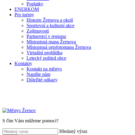
Poplatky
ENERKOM
Pro turisty
Historie Žernova a okolí
Sportovní a kulturní akce
Zajímavosti
Partnerství v regionu
Místopisná mapa Žernova
Místopisná ortofotomapa Žernova
Virtuální prohlídka
Letecký pohled obce
Kontakty
Kontakt na městys
Napište nám
Důležité odkazy
S čím Vám můžeme pomoci?
Hledaný výraz