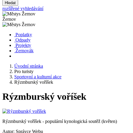
Hledat
rozšířené vyhledávání
Žernov
Poplatky
Odpady
Projekty
Žernovák
Úvodní stránka
Pro turisty
Sportovní a kulturní akce
Rýzmburský voříšek
Rýzmburský voříšek
Rýzmburský voříšek - populární kynologická soutěž (květen)
Autor:
Správce Webu