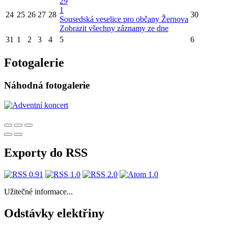
29
1
24
25
26
27
28
30
Sousedská veselice pro občany Žernova
Zobrazit všechny záznamy ze dne
31
1
2
3
4
5
6
Fotogalerie
Náhodná fotogalerie
Exporty do RSS
Užitečné informace...
Odstávky elektřiny