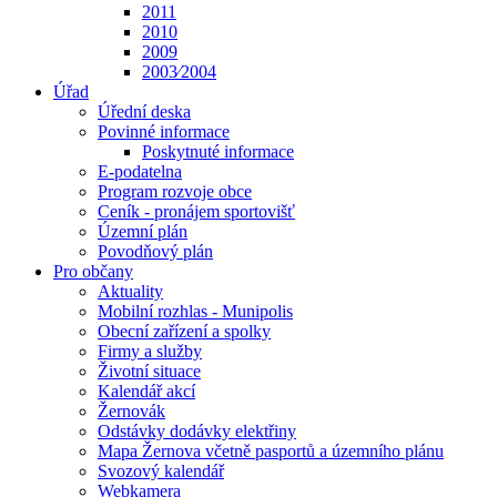
2011
2010
2009
2003⁄2004
Úřad
Úřední deska
Povinné informace
Poskytnuté informace
E-podatelna
Program rozvoje obce
Ceník - pronájem sportovišť
Územní plán
Povodňový plán
Pro občany
Aktuality
Mobilní rozhlas - Munipolis
Obecní zařízení a spolky
Firmy a služby
Životní situace
Kalendář akcí
Žernovák
Odstávky dodávky elektřiny
Mapa Žernova včetně pasportů a územního plánu
Svozový kalendář
Webkamera