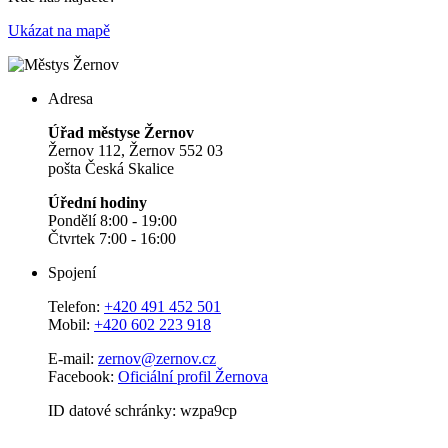
Ukázat na mapě
Adresa
Úřad městyse Žernov
Žernov 112, Žernov 552 03
pošta Česká Skalice
Úřední hodiny
Pondělí 8:00 - 19:00
Čtvrtek 7:00 - 16:00
Spojení
Telefon:
+420 491 452 501
Mobil:
+420 602 223 918
E-mail:
zernov@zernov.cz
Facebook:
Oficiální profil Žernova
ID datové schránky: wzpa9cp