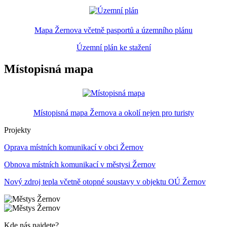
Mapa Žernova včetně pasportů a územního plánu
Územní plán ke stažení
Místopisná mapa
Místopisná mapa Žernova a okolí nejen pro turisty
Projekty
Oprava místních komunikací v obci Žernov
Obnova místních komunikací v městysi Žernov
Nový zdroj tepla včetně otopné soustavy v objektu OÚ Žernov
Kde nás najdete?