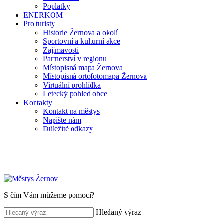
Poplatky
ENERKOM
Pro turisty
Historie Žernova a okolí
Sportovní a kulturní akce
Zajímavosti
Partnerství v regionu
Místopisná mapa Žernova
Místopisná ortofotomapa Žernova
Virtuální prohlídka
Letecký pohled obce
Kontakty
Kontakt na městys
Napište nám
Důležité odkazy
S čím Vám můžeme pomoci?
Hledaný výraz