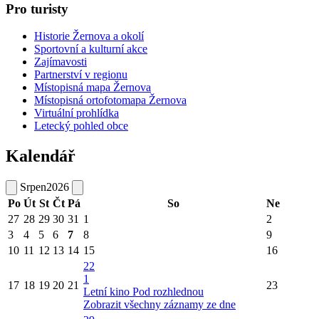
Pro turisty
Historie Žernova a okolí
Sportovní a kulturní akce
Zajímavosti
Partnerství v regionu
Místopisná mapa Žernova
Místopisná ortofotomapa Žernova
Virtuální prohlídka
Letecký pohled obce
Kalendář
Srpen
2026
Po
Út
St
Čt
Pá
So
Ne
27
28
29
30
31
1
2
3
4
5
6
7
8
9
10
11
12
13
14
15
16
22
1
17
18
19
20
21
23
Letní kino Pod rozhlednou
Zobrazit všechny záznamy ze dne