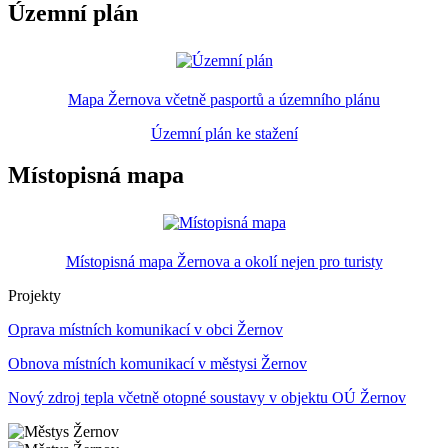
Územní plán
Mapa Žernova včetně pasportů a územního plánu
Územní plán ke stažení
Místopisná mapa
Místopisná mapa Žernova a okolí nejen pro turisty
Projekty
Oprava místních komunikací v obci Žernov
Obnova místních komunikací v městysi Žernov
Nový zdroj tepla včetně otopné soustavy v objektu OÚ Žernov