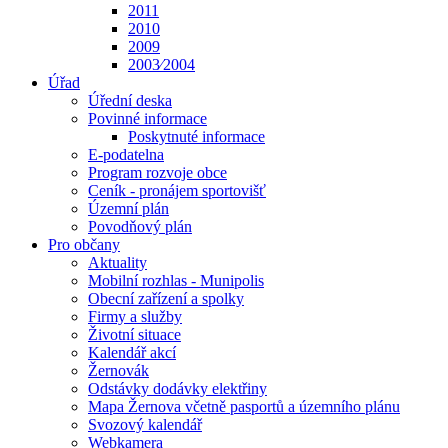
2011
2010
2009
2003⁄2004
Úřad
Úřední deska
Povinné informace
Poskytnuté informace
E-podatelna
Program rozvoje obce
Ceník - pronájem sportovišť
Územní plán
Povodňový plán
Pro občany
Aktuality
Mobilní rozhlas - Munipolis
Obecní zařízení a spolky
Firmy a služby
Životní situace
Kalendář akcí
Žernovák
Odstávky dodávky elektřiny
Mapa Žernova včetně pasportů a územního plánu
Svozový kalendář
Webkamera