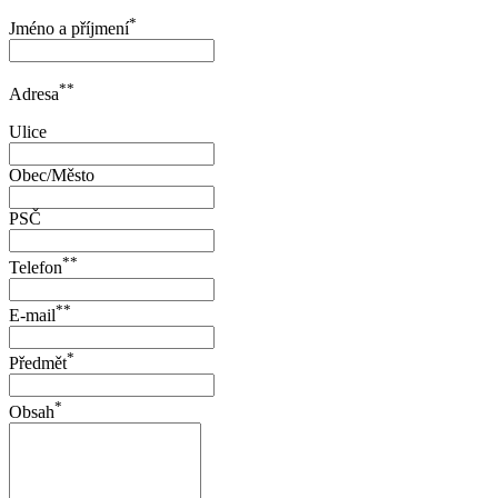
*
Jméno a příjmení
**
Adresa
Ulice
Obec/Město
PSČ
**
Telefon
**
E-mail
*
Předmět
*
Obsah