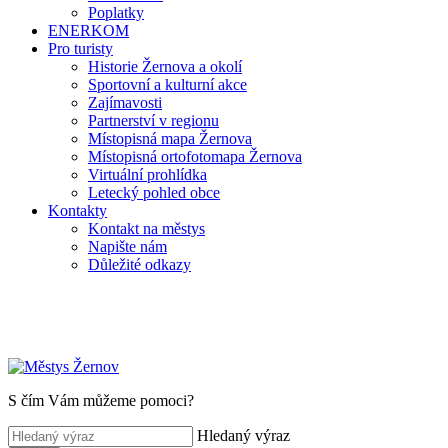
Poplatky
ENERKOM
Pro turisty
Historie Žernova a okolí
Sportovní a kulturní akce
Zajímavosti
Partnerství v regionu
Místopisná mapa Žernova
Místopisná ortofotomapa Žernova
Virtuální prohlídka
Letecký pohled obce
Kontakty
Kontakt na městys
Napište nám
Důležité odkazy
S čím Vám můžeme pomoci?
Hledaný výraz