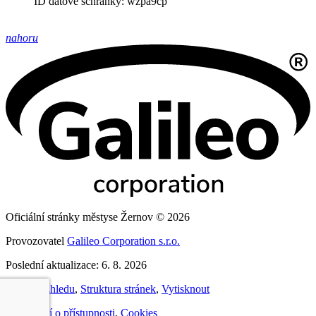
ID datové schránky: wzpa9cp
nahoru
Oficiální stránky městyse Žernov © 2026
Provozovatel
Galileo Corporation s.r.o.
Poslední aktualizace: 6. 8. 2026
Změna vzhledu
,
Struktura stránek
,
Vytisknout
Prohlášení o přístupnosti
,
Cookies