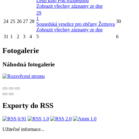
Letní kino Pod rozhlednou
Zobrazit všechny záznamy ze dne
29
1
24
25
26
27
28
30
Sousedská veselice pro občany Žernova
Zobrazit všechny záznamy ze dne
31
1
2
3
4
5
6
Fotogalerie
Náhodná fotogalerie
Exporty do RSS
Užitečné informace...