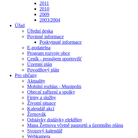
2011
2010
2009
2003⁄2004
Úřad
Úřední deska
Povinné informace
Poskytnuté informace
E-podatelna
Program rozvoje obce
Ceník - pronájem sportovišť
Územní plán
Povodňový plán
Pro občany
Aktuality
Mobilní rozhlas - Munipolis
Obecní zařízení a spolky
Firmy a služby
Životní situace
Kalendář akcí
Žernovák
Odstávky dodávky elektřiny
Mapa Žernova včetně pasportů a územního plánu
Svozový kalendář
Webkamera