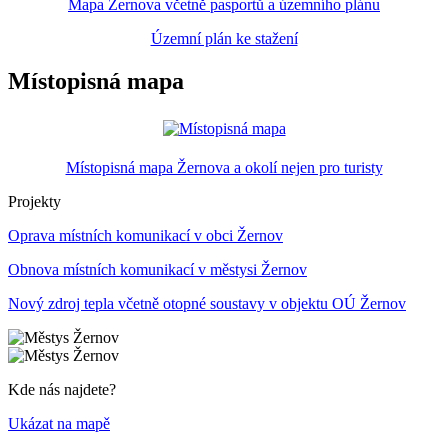
Mapa Žernova včetně pasportů a územního plánu
Územní plán ke stažení
Místopisná mapa
Místopisná mapa Žernova a okolí nejen pro turisty
Projekty
Oprava místních komunikací v obci Žernov
Obnova místních komunikací v městysi Žernov
Nový zdroj tepla včetně otopné soustavy v objektu OÚ Žernov
Kde nás najdete?
Ukázat na mapě