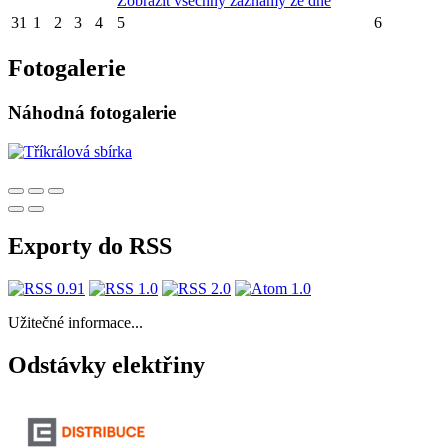
Zobrazit všechny záznamy ze dne
31
1
2
3
4
5
6
Fotogalerie
Náhodná fotogalerie
Exporty do RSS
Užitečné informace...
Odstávky elektřiny