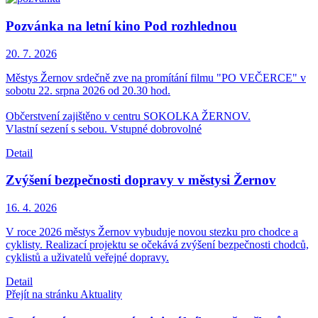
Pozvánka na letní kino Pod rozhlednou
20. 7.
2026
Městys Žernov srdečně zve na promítání filmu "PO VEČERCE" v
sobotu 22. srpna 2026 od 20.30 hod.
Občerstvení zajištěno v centru SOKOLKA ŽERNOV.
Vlastní sezení s sebou. Vstupné dobrovolné
Detail
Zvýšení bezpečnosti dopravy v městysi Žernov
16. 4.
2026
V roce 2026 městys Žernov vybuduje novou stezku pro chodce a
cyklisty. Realizací projektu se očekává zvýšení bezpečnosti chodců,
cyklistů a uživatelů veřejné dopravy.
Detail
Přejít na stránku Aktuality