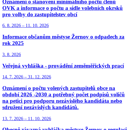
Oznámení o stanovení minimálního počtu členů
OVK a informace o počtu a sídle volebních okrsků
pro volby do zastupitelstev obcí
6. 8.
2026
–
11. 10.
2026
Informace občanům městyse Žernov o odpadech za
rok 2025
3. 8.
2026
Veřejná vyhláška - provádění zeměměřických prací
14. 7.
2026
–
31. 12.
2026
Oznámení o počtu volených zastupitelů obce na
období 2026 -2030 a potřebný počet podpisů voličů
na petici pro podporu nezávislého kandidáta nebo
sdružení nezávislých kandidátů.
13. 7.
2026
–
11. 10.
2026
Obecně závazná vyhláška městyse Žernov o regulaci