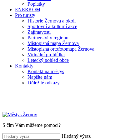
Poplatky
ENERKOM
Pro turisty
Historie Žernova a okolí
Sportovní a kulturní akce
Zajímavosti
Partnerství v regionu
Místopisná mapa Žernova
Místopisná ortofotomapa Žernova
Virtuální prohlídka
Letecký pohled obce
Kontakty
Kontakt na městys
Napište nám
Důležité odkazy
S čím Vám můžeme pomoci?
Hledaný výraz