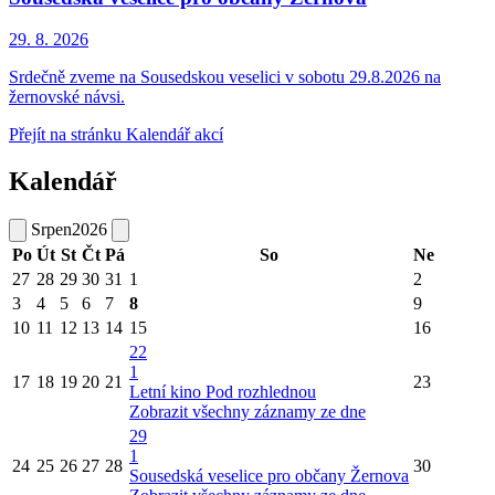
29. 8.
2026
Srdečně zveme na Sousedskou veselici v sobotu 29.8.2026 na
žernovské návsi.
Přejít na stránku Kalendář akcí
Kalendář
Srpen
2026
Po
Út
St
Čt
Pá
So
Ne
27
28
29
30
31
1
2
3
4
5
6
7
8
9
10
11
12
13
14
15
16
22
1
17
18
19
20
21
23
Letní kino Pod rozhlednou
Zobrazit všechny záznamy ze dne
29
1
24
25
26
27
28
30
Sousedská veselice pro občany Žernova