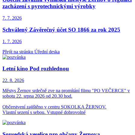
zacházení s pyrotechnickými výrobky
7. 7.
2026
Schválený Závěrečný účet SO 1866 za rok 2025
1. 7.
2026
Přejít na stránku Úřední deska
Letní kino Pod rozhlednou
22. 8.
2026
Městys Žernov srdečně zve na promítání filmu "PO VEČERCE" v
sobotu 22. srpna 2026 od 20.30 hod.
Občerstvení zajištěno v centru SOKOLKA ŽERNOV.
Vlastní sezení s sebou. Vstupné dobrovolné
Sousedská veselice pro občany Žernova