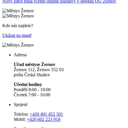
Nový zdroj tepla včetně otopné soustavy v objektu OÚ Žernov
Kde nás najdete?
Ukázat na mapě
Adresa
Úřad městyse Žernov
Žernov 112, Žernov 552 03
pošta Česká Skalice
Úřední hodiny
Pondělí 8:00 - 19:00
Čtvrtek 7:00 - 16:00
Spojení
Telefon:
+420 491 452 501
Mobil:
+420 602 223 918