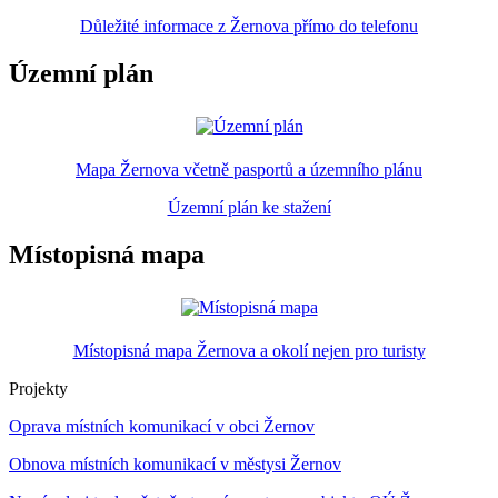
Důležité informace z Žernova přímo do telefonu
Územní plán
Mapa Žernova včetně pasportů a územního plánu
Územní plán ke stažení
Místopisná mapa
Místopisná mapa Žernova a okolí nejen pro turisty
Projekty
Oprava místních komunikací v obci Žernov
Obnova místních komunikací v městysi Žernov