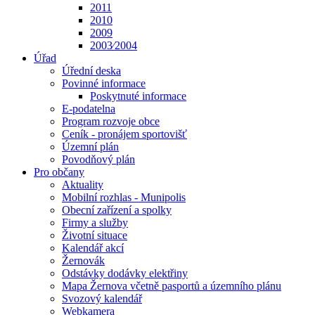
2011
2010
2009
2003⁄2004
Úřad
Úřední deska
Povinné informace
Poskytnuté informace
E-podatelna
Program rozvoje obce
Ceník - pronájem sportovišť
Územní plán
Povodňový plán
Pro občany
Aktuality
Mobilní rozhlas - Munipolis
Obecní zařízení a spolky
Firmy a služby
Životní situace
Kalendář akcí
Žernovák
Odstávky dodávky elektřiny
Mapa Žernova včetně pasportů a územního plánu
Svozový kalendář
Webkamera