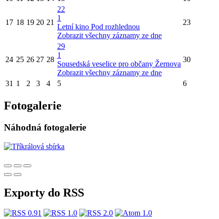
22
1
17
18
19
20
21
23
Letní kino Pod rozhlednou
Zobrazit všechny záznamy ze dne
29
1
24
25
26
27
28
30
Sousedská veselice pro občany Žernova
Zobrazit všechny záznamy ze dne
31
1
2
3
4
5
6
Fotogalerie
Náhodná fotogalerie
Exporty do RSS