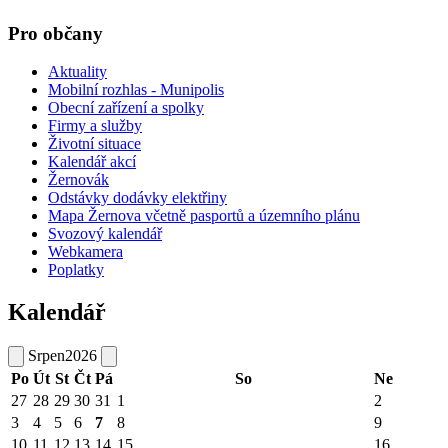
Pro občany
Aktuality
Mobilní rozhlas - Munipolis
Obecní zařízení a spolky
Firmy a služby
Životní situace
Kalendář akcí
Žernovák
Odstávky dodávky elektřiny
Mapa Žernova včetně pasportů a územního plánu
Svozový kalendář
Webkamera
Poplatky
Kalendář
Srpen
2026
Po
Út
St
Čt
Pá
So
Ne
27
28
29
30
31
1
2
3
4
5
6
7
8
9
10
11
12
13
14
15
16