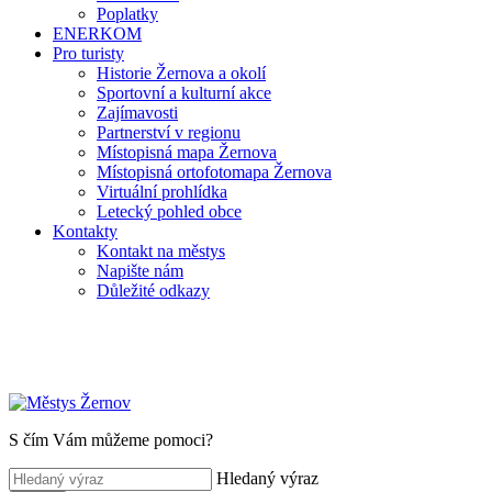
Poplatky
ENERKOM
Pro turisty
Historie Žernova a okolí
Sportovní a kulturní akce
Zajímavosti
Partnerství v regionu
Místopisná mapa Žernova
Místopisná ortofotomapa Žernova
Virtuální prohlídka
Letecký pohled obce
Kontakty
Kontakt na městys
Napište nám
Důležité odkazy
S čím Vám můžeme pomoci?
Hledaný výraz