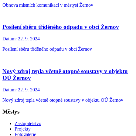
Obnova místních komunikací v městysi Žernov
Posílení sběru tříděného odpadu v obci Žernov
Datum:
22. 9. 2024
Posílení sběru tříděného odpadu v obci Žernov
Nový zdroj tepla včetně otopné soustavy v objektu
OÚ Žernov
Datum:
22. 9. 2024
Nový zdroj tepla včetně otopné soustavy v objektu OÚ Žernov
Městys
Zastupitelstvo
Projekty
Fotogalerie