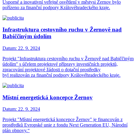
Úsporné a inovativní veřejné osvětlení v městysi Žernov bylo
pořízeno za finanční podpory Královéhradeckého kraje.
Infrastruktura cestovního ruchu v Žernově nad
Babiččiným údolím
Datum:
22. 9. 2024
Projekt "Infrastruktura cestovního ruchu v Žernově nad Babiččiným
údolím" s účelem projektové přípravy investičních projektů,
zpracování projektové žádosti o dotační prostředky
byl realizován za finanční podpory Královéhradeckého kraje.
Místní energetická koncepce Žernov
Datum:
22. 9. 2024
Projekt "Místní energetická koncepce Žernov" je financován z
prostředků Evropské unie z fondu Next Generation EU, Národní
plán obnovy.“