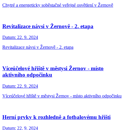
Chytré a energeticky soběstačné veřejné osvětlení v Žernově
Revitalizace návsi v Žernově - 2. etapa
Datum:
22. 9. 2024
Revitalizace návsi v Žernově - 2. etapa
Víceúčelové hřiště v městysi Žernov - místo
aktivního odpočinku
Datum:
22. 9. 2024
Víceúčelové hřiště v městysi Žernov - místo aktivního odpočinku
Herní prvky k rozhledně a fotbalovému hřišti
Datum:
22. 9. 2024