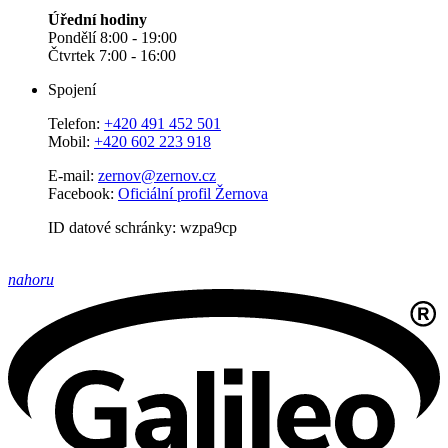
Úřední hodiny
Pondělí 8:00 - 19:00
Čtvrtek 7:00 - 16:00
Spojení
Telefon:
+420 491 452 501
Mobil:
+420 602 223 918
E-mail:
zernov@zernov.cz
Facebook:
Oficiální profil Žernova
ID datové schránky: wzpa9cp
nahoru