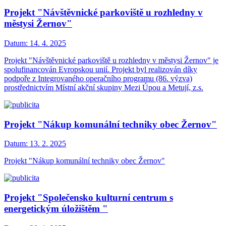
Projekt "Návštěvnické parkoviště u rozhledny v
městysi Žernov"
Datum:
14. 4. 2025
Projekt "Návštěvnické parkoviště u rozhledny v městysi Žernov" je
spolufinancován Evropskou unií. Projekt byl realizován díky
podpoře z Integrovaného operačního programu (86. výzva)
prostřednictvím Místní akční skupiny Mezi Úpou a Metují, z.s.
Projekt "Nákup komunální techniky obec Žernov"
Datum:
13. 2. 2025
Projekt "Nákup komunální techniky obec Žernov"
Projekt "Společensko kulturní centrum s
energetickým úložištěm "