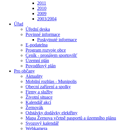
2011
2010
2009
2003⁄2004
Úřad
Úřední deska
Povinné informace
Poskytnuté informace
E-podatelna
Program rozvoje obce
Ceník - pronájem sportovišť
Územní plán
Povodňový plán
Pro občany
Aktuality
Mobilní rozhlas - Munipolis
Obecní zařízení a spolky
Firmy a služby
Životní situace
Kalendář akcí
Žernovák
Odstávky dodávky elektřiny
Mapa Žernova včetně pasportů a územního plánu
Svozový kalendář
Webkamera