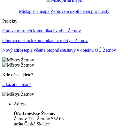
Místopisná mapa Žernova a okolí nejen pro turisty
Projekty
Oprava místních komunikací v obci Žernov
Obnova místních komunikací v městysi Žernov
Nový zdroj tepla včetně otopné soustavy v objektu OÚ Žernov
Kde nás najdete?
Ukázat na mapě
Adresa
Úřad městyse Žernov
Žernov 112, Žernov 552 03
pošta Česká Skalice