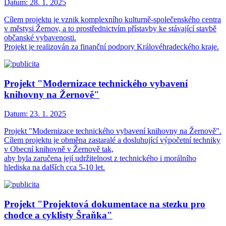
Datum:
28. 1. 2025
Cílem projektu je vznik komplexního kulturně-společenského centra
v městysi Žernov, a to prostřednictvím přístavby ke stávající stavbě
občanské vybavenosti.
Projekt je realizován za finanční podpory Královéhradeckého kraje.
Projekt "Modernizace technického vybavení
knihovny na Žernově"
Datum:
23. 1. 2025
Projekt "Modernizace technického vybavení knihovny na Žernově".
Cílem projektu je obměna zastaralé a dosluhující výpočetní techniky
v Obecní knihovně v Žernově tak,
aby byla zaručena její udržitelnost z technického i morálního
hlediska na dalších cca 5-10 let.
Projekt "Projektová dokumentace na stezku pro
chodce a cyklisty Šraňka"