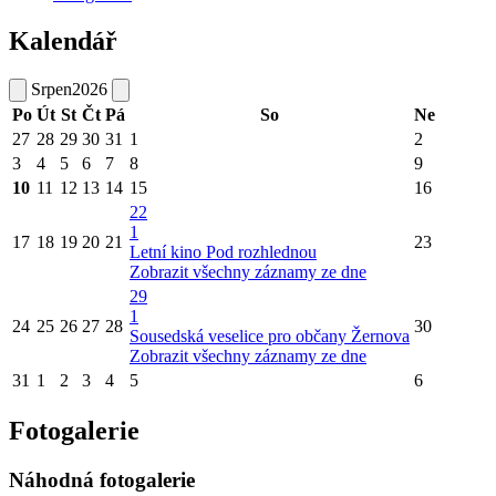
Kalendář
Srpen
2026
Po
Út
St
Čt
Pá
So
Ne
27
28
29
30
31
1
2
3
4
5
6
7
8
9
10
11
12
13
14
15
16
22
1
17
18
19
20
21
23
Letní kino Pod rozhlednou
Zobrazit všechny záznamy ze dne
29
1
24
25
26
27
28
30
Sousedská veselice pro občany Žernova
Zobrazit všechny záznamy ze dne
31
1
2
3
4
5
6
Fotogalerie
Náhodná fotogalerie