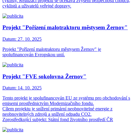
cyklisty. Realizací projektu se očekává zvýšení bezpečnosti chodců,
cyklistů a uživatelů veřejné dopravy.
Projekt "Pořízení malotraktoru městysem Žernov"
Datum:
27. 10. 2025
Projekt "Pořízení malotraktoru městysem Žernov" je
spolufinancován Evropskou unií.
Projekt "FVE sokolovna Žernov"
Datum:
14. 10. 2025
Tento projekt je spolufinancován EU ze systému pro obchodování s
emisemi prostřednictvím Modernizačního fondu.
Cílem projektu je snížení primární neobnovitelné energie z
neobnovitelných zdrojů a snížení odpadu CO2.
Zprostředkující subjekt: Státní fond životního prostředí ČR