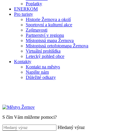
Poplatky
ENERKOM
Pro turisty
Historie Žernova a okolí
Sportovní a kulturní akce
Zajímavosti
Partnerství v regionu
Místopisná mapa Žernova
Místopisná ortofotomapa Žernova
Virtuální prohlídka
Letecký pohled obce
Kontakty
Kontakt na městys
Napište nám
Důležité odkazy
S čím Vám můžeme pomoci?
Hledaný výraz