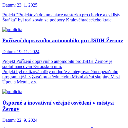
Datum:
23. 1. 2025
Projekt "Projektová dokumentace na stezku pro chodce a cyklisty
Šraňka" byl realizován za podpory Královéhradeckého kraje.
Pořízení dopravního automobilu pro JSDH Žernov
Datum:
19. 11. 2024
Projekt Pořízení dopravního automobilu pro JSDH Žernov je
spolufinancován Evropskou unií.
Projekt byl realizován díky podpoře z Integrovaného operačního
programu (61. výzva) prostřednictvím Místní akční skupiny Mezi
Úpou a Metují, z.s.
Úsporné a inovativní veřejné osvětlení v městysi
Žernov
Datum:
22. 9. 2024