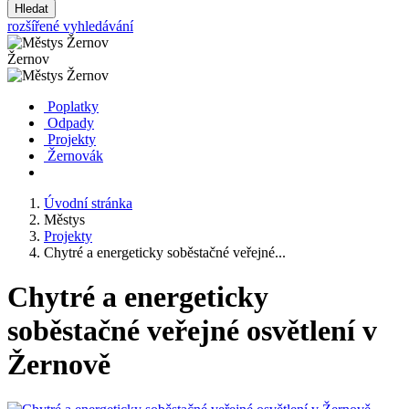
Hledat
rozšířené vyhledávání
Žernov
Poplatky
Odpady
Projekty
Žernovák
Úvodní stránka
Městys
Projekty
Chytré a energeticky soběstačné veřejné...
Chytré a energeticky
soběstačné veřejné osvětlení v
Žernově