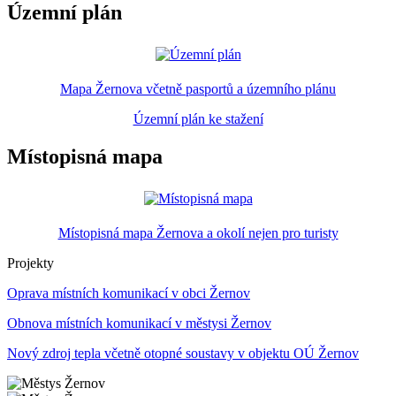
Územní plán
Mapa Žernova včetně pasportů a územního plánu
Územní plán ke stažení
Místopisná mapa
Místopisná mapa Žernova a okolí nejen pro turisty
Projekty
Oprava místních komunikací v obci Žernov
Obnova místních komunikací v městysi Žernov
Nový zdroj tepla včetně otopné soustavy v objektu OÚ Žernov