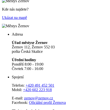
Kde nás najdete?
Ukázat na mapě
Adresa
Úřad městyse Žernov
Žernov 112, Žernov 552 03
pošta Česká Skalice
Úřední hodiny
Pondělí 8:00 - 19:00
Čtvrtek 7:00 - 16:00
Spojení
Telefon:
+420 491 452 501
Mobil:
+420 602 223 918
E-mail:
zernov@zernov.cz
Facebook:
Oficiální profil Žernova