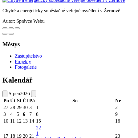
Chytré a energeticky soběstačné veřejné osvětlení v Žernově
Autor:
Správce Webu
Městys
Zastupitelstvo
Projekty
Fotogalerie
Kalendář
Srpen
2026
Po
Út
St
Čt
Pá
So
Ne
27
28
29
30
31
1
2
3
4
5
6
7
8
9
10
11
12
13
14
15
16
22
1
17
18
19
20
21
23