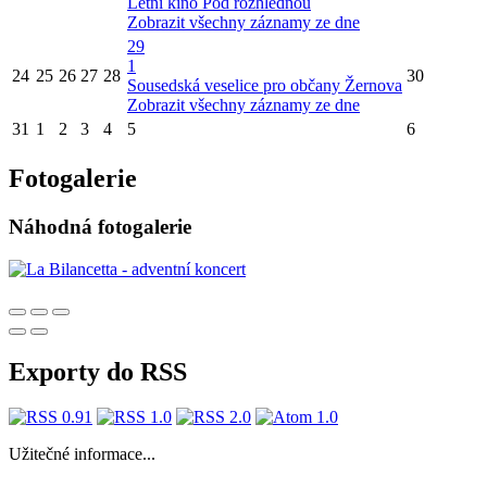
Letní kino Pod rozhlednou
Zobrazit všechny záznamy ze dne
29
1
24
25
26
27
28
30
Sousedská veselice pro občany Žernova
Zobrazit všechny záznamy ze dne
31
1
2
3
4
5
6
Fotogalerie
Náhodná fotogalerie
Exporty do RSS
Užitečné informace...