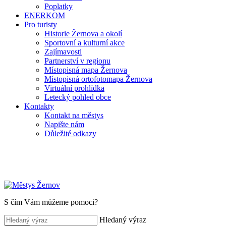
Poplatky
ENERKOM
Pro turisty
Historie Žernova a okolí
Sportovní a kulturní akce
Zajímavosti
Partnerství v regionu
Místopisná mapa Žernova
Místopisná ortofotomapa Žernova
Virtuální prohlídka
Letecký pohled obce
Kontakty
Kontakt na městys
Napište nám
Důležité odkazy
S čím Vám můžeme pomoci?
Hledaný výraz