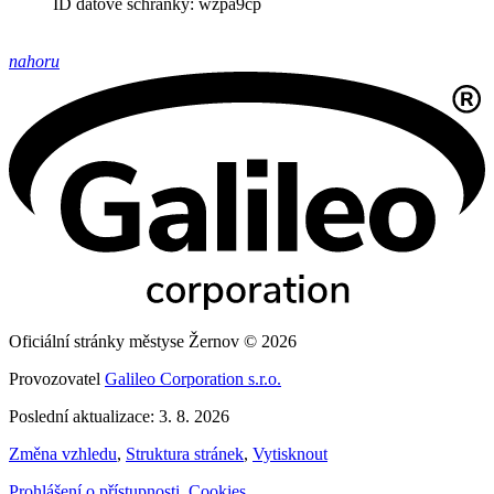
ID datové schránky: wzpa9cp
nahoru
Oficiální stránky městyse Žernov © 2026
Provozovatel
Galileo Corporation s.r.o.
Poslední aktualizace: 3. 8. 2026
Změna vzhledu
,
Struktura stránek
,
Vytisknout
Prohlášení o přístupnosti
,
Cookies