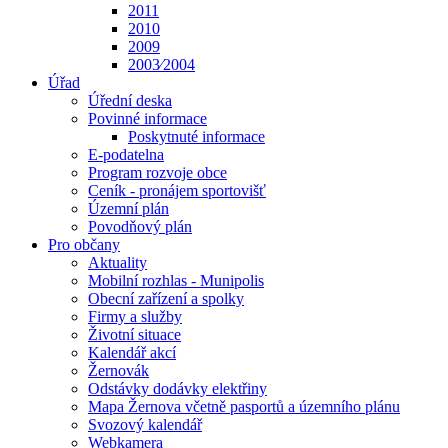
2011
2010
2009
2003⁄2004
Úřad
Úřední deska
Povinné informace
Poskytnuté informace
E-podatelna
Program rozvoje obce
Ceník - pronájem sportovišť
Územní plán
Povodňový plán
Pro občany
Aktuality
Mobilní rozhlas - Munipolis
Obecní zařízení a spolky
Firmy a služby
Životní situace
Kalendář akcí
Žernovák
Odstávky dodávky elektřiny
Mapa Žernova včetně pasportů a územního plánu
Svozový kalendář
Webkamera