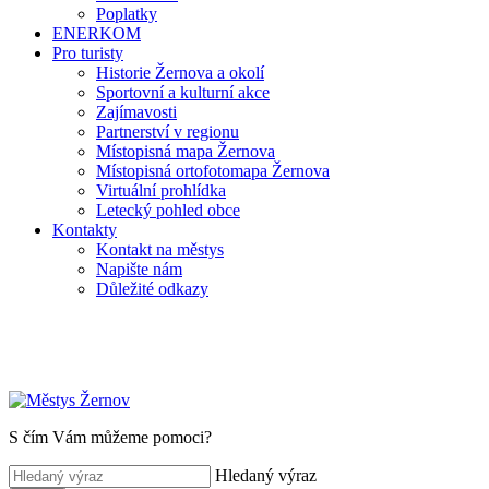
Poplatky
ENERKOM
Pro turisty
Historie Žernova a okolí
Sportovní a kulturní akce
Zajímavosti
Partnerství v regionu
Místopisná mapa Žernova
Místopisná ortofotomapa Žernova
Virtuální prohlídka
Letecký pohled obce
Kontakty
Kontakt na městys
Napište nám
Důležité odkazy
S čím Vám můžeme pomoci?
Hledaný výraz