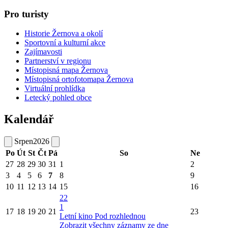
Pro turisty
Historie Žernova a okolí
Sportovní a kulturní akce
Zajímavosti
Partnerství v regionu
Místopisná mapa Žernova
Místopisná ortofotomapa Žernova
Virtuální prohlídka
Letecký pohled obce
Kalendář
Srpen
2026
Po
Út
St
Čt
Pá
So
Ne
27
28
29
30
31
1
2
3
4
5
6
7
8
9
10
11
12
13
14
15
16
22
1
17
18
19
20
21
23
Letní kino Pod rozhlednou
Zobrazit všechny záznamy ze dne