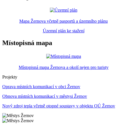
Mapa Žernova včetně pasportů a územního plánu
Územní plán ke stažení
Místopisná mapa
Místopisná mapa Žernova a okolí nejen pro turisty
Projekty
Oprava místních komunikací v obci Žernov
Obnova místních komunikací v městysi Žernov
Nový zdroj tepla včetně otopné soustavy v objektu OÚ Žernov