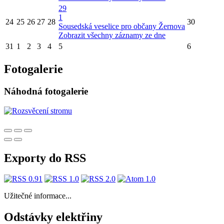
29
1
24
25
26
27
28
30
Sousedská veselice pro občany Žernova
Zobrazit všechny záznamy ze dne
31
1
2
3
4
5
6
Fotogalerie
Náhodná fotogalerie
Exporty do RSS
Užitečné informace...
Odstávky elektřiny