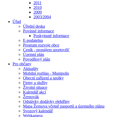
2011
2010
2009
2003⁄2004
Úřad
Úřední deska
Povinné informace
Poskytnuté informace
E-podatelna
Program rozvoje obce
Ceník - pronájem sportovišť
Územní plán
Povodňový plán
Pro občany
Aktuality
Mobilní rozhlas - Munipolis
Obecní zařízení a spolky
Firmy a služby
Životní situace
Kalendář akcí
Žernovák
Odstávky dodávky elektřiny
Mapa Žernova včetně pasportů a územního plánu
Svozový kalendář
Webkamera