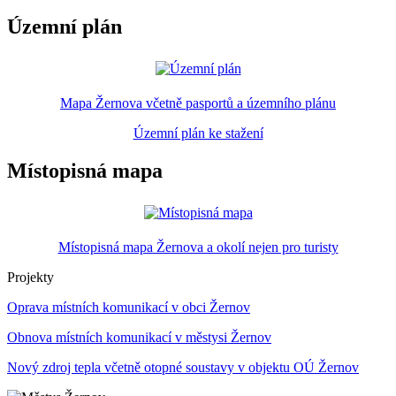
Územní plán
Mapa Žernova včetně pasportů a územního plánu
Územní plán ke stažení
Místopisná mapa
Místopisná mapa Žernova a okolí nejen pro turisty
Projekty
Oprava místních komunikací v obci Žernov
Obnova místních komunikací v městysi Žernov
Nový zdroj tepla včetně otopné soustavy v objektu OÚ Žernov