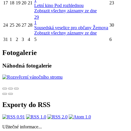
1
17
18
19
20
21
23
Letní kino Pod rozhlednou
Zobrazit všechny záznamy ze dne
29
1
24
25
26
27
28
30
Sousedská veselice pro občany Žernova
Zobrazit všechny záznamy ze dne
31
1
2
3
4
5
6
Fotogalerie
Náhodná fotogalerie
Exporty do RSS
Užitečné informace...