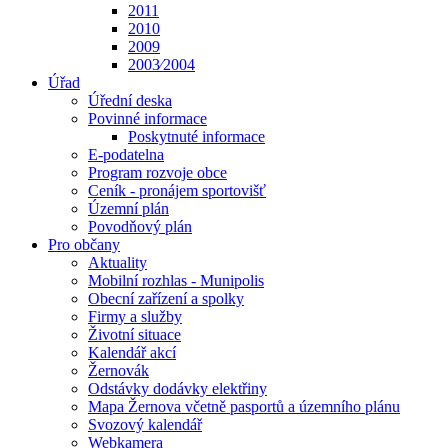
2011
2010
2009
2003⁄2004
Úřad
Úřední deska
Povinné informace
Poskytnuté informace
E-podatelna
Program rozvoje obce
Ceník - pronájem sportovišť
Územní plán
Povodňový plán
Pro občany
Aktuality
Mobilní rozhlas - Munipolis
Obecní zařízení a spolky
Firmy a služby
Životní situace
Kalendář akcí
Žernovák
Odstávky dodávky elektřiny
Mapa Žernova včetně pasportů a územního plánu
Svozový kalendář
Webkamera