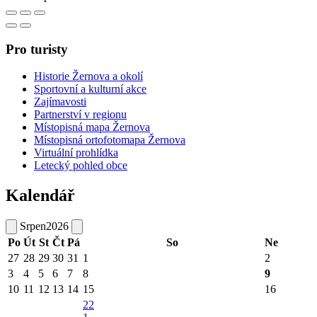
Pro turisty
Historie Žernova a okolí
Sportovní a kulturní akce
Zajímavosti
Partnerství v regionu
Místopisná mapa Žernova
Místopisná ortofotomapa Žernova
Virtuální prohlídka
Letecký pohled obce
Kalendář
Srpen
2026
Po
Út
St
Čt
Pá
So
Ne
27
28
29
30
31
1
2
3
4
5
6
7
8
9
10
11
12
13
14
15
16
22