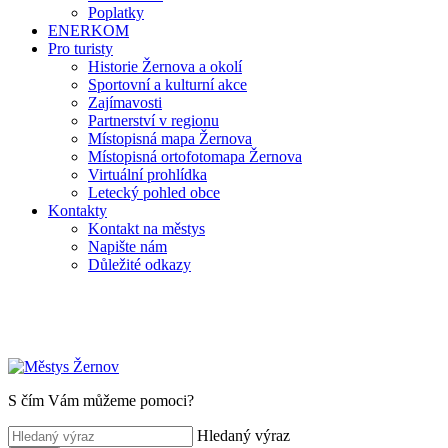
Poplatky
ENERKOM
Pro turisty
Historie Žernova a okolí
Sportovní a kulturní akce
Zajímavosti
Partnerství v regionu
Místopisná mapa Žernova
Místopisná ortofotomapa Žernova
Virtuální prohlídka
Letecký pohled obce
Kontakty
Kontakt na městys
Napište nám
Důležité odkazy
S čím Vám můžeme pomoci?
Hledaný výraz