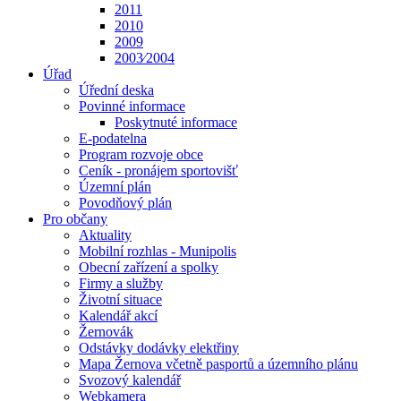
2011
2010
2009
2003⁄2004
Úřad
Úřední deska
Povinné informace
Poskytnuté informace
E-podatelna
Program rozvoje obce
Ceník - pronájem sportovišť
Územní plán
Povodňový plán
Pro občany
Aktuality
Mobilní rozhlas - Munipolis
Obecní zařízení a spolky
Firmy a služby
Životní situace
Kalendář akcí
Žernovák
Odstávky dodávky elektřiny
Mapa Žernova včetně pasportů a územního plánu
Svozový kalendář
Webkamera