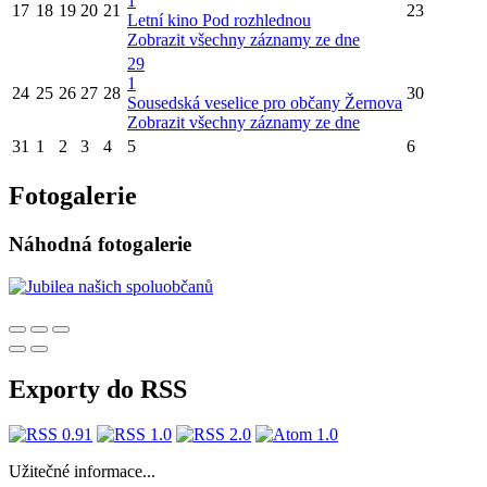
1
17
18
19
20
21
23
Letní kino Pod rozhlednou
Zobrazit všechny záznamy ze dne
29
1
24
25
26
27
28
30
Sousedská veselice pro občany Žernova
Zobrazit všechny záznamy ze dne
31
1
2
3
4
5
6
Fotogalerie
Náhodná fotogalerie
Exporty do RSS
Užitečné informace...