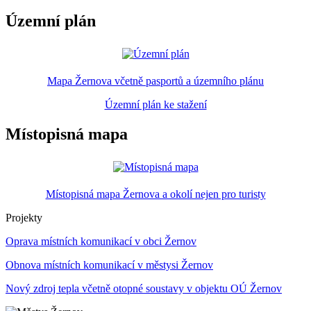
Územní plán
Mapa Žernova včetně pasportů a územního plánu
Územní plán ke stažení
Místopisná mapa
Místopisná mapa Žernova a okolí nejen pro turisty
Projekty
Oprava místních komunikací v obci Žernov
Obnova místních komunikací v městysi Žernov
Nový zdroj tepla včetně otopné soustavy v objektu OÚ Žernov