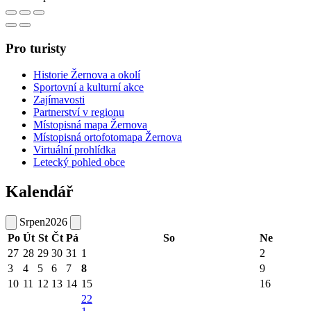
Pro turisty
Historie Žernova a okolí
Sportovní a kulturní akce
Zajímavosti
Partnerství v regionu
Místopisná mapa Žernova
Místopisná ortofotomapa Žernova
Virtuální prohlídka
Letecký pohled obce
Kalendář
Srpen
2026
Po
Út
St
Čt
Pá
So
Ne
27
28
29
30
31
1
2
3
4
5
6
7
8
9
10
11
12
13
14
15
16
22