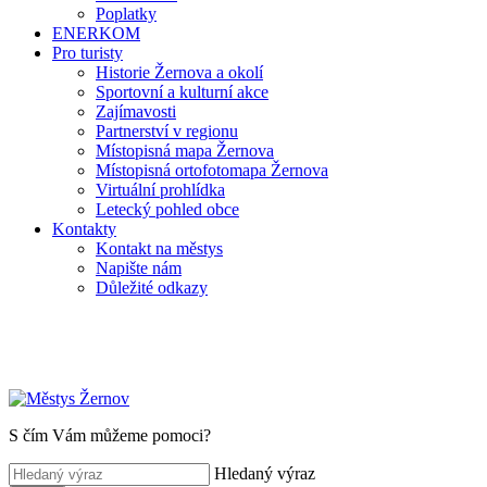
Poplatky
ENERKOM
Pro turisty
Historie Žernova a okolí
Sportovní a kulturní akce
Zajímavosti
Partnerství v regionu
Místopisná mapa Žernova
Místopisná ortofotomapa Žernova
Virtuální prohlídka
Letecký pohled obce
Kontakty
Kontakt na městys
Napište nám
Důležité odkazy
S čím Vám můžeme pomoci?
Hledaný výraz