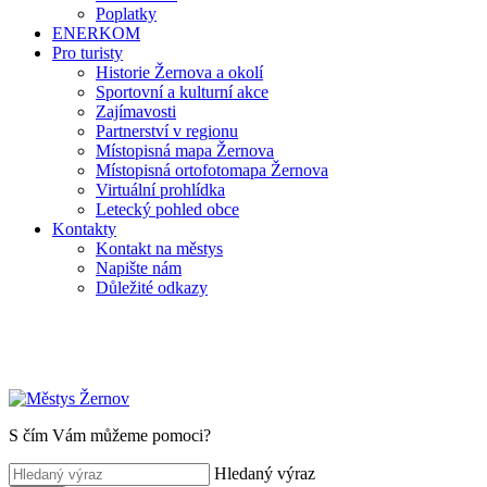
Poplatky
ENERKOM
Pro turisty
Historie Žernova a okolí
Sportovní a kulturní akce
Zajímavosti
Partnerství v regionu
Místopisná mapa Žernova
Místopisná ortofotomapa Žernova
Virtuální prohlídka
Letecký pohled obce
Kontakty
Kontakt na městys
Napište nám
Důležité odkazy
S čím Vám můžeme pomoci?
Hledaný výraz