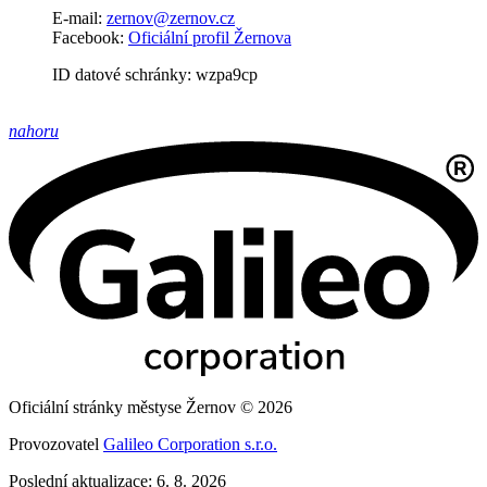
E-mail:
zernov@zernov.cz
Facebook:
Oficiální profil Žernova
ID datové schránky: wzpa9cp
nahoru
Oficiální stránky městyse Žernov © 2026
Provozovatel
Galileo Corporation s.r.o.
Poslední aktualizace: 6. 8. 2026