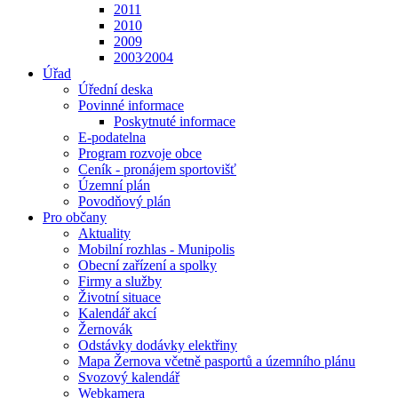
2011
2010
2009
2003⁄2004
Úřad
Úřední deska
Povinné informace
Poskytnuté informace
E-podatelna
Program rozvoje obce
Ceník - pronájem sportovišť
Územní plán
Povodňový plán
Pro občany
Aktuality
Mobilní rozhlas - Munipolis
Obecní zařízení a spolky
Firmy a služby
Životní situace
Kalendář akcí
Žernovák
Odstávky dodávky elektřiny
Mapa Žernova včetně pasportů a územního plánu
Svozový kalendář
Webkamera