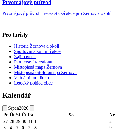
Prvomájový průvod
Prvomájový průvod – recesistická akce pro Žernov a okolí
Pro turisty
Historie Žernova a okolí
Sportovní a kulturní akce
Zajímavosti
Partnerství v regionu
Místopisná mapa Žernova
Místopisná ortofotomapa Žernova
Virtuální prohlídka
Letecký pohled obce
Kalendář
Srpen
2026
Po
Út
St
Čt
Pá
So
Ne
27
28
29
30
31
1
2
3
4
5
6
7
8
9