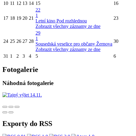
10
11
12
13
14
15
16
22
1
17
18
19
20
21
23
Letní kino Pod rozhlednou
Zobrazit všechny záznamy ze dne
29
1
24
25
26
27
28
30
Sousedská veselice pro občany Žernova
Zobrazit všechny záznamy ze dne
31
1
2
3
4
5
6
Fotogalerie
Náhodná fotogalerie
Exporty do RSS