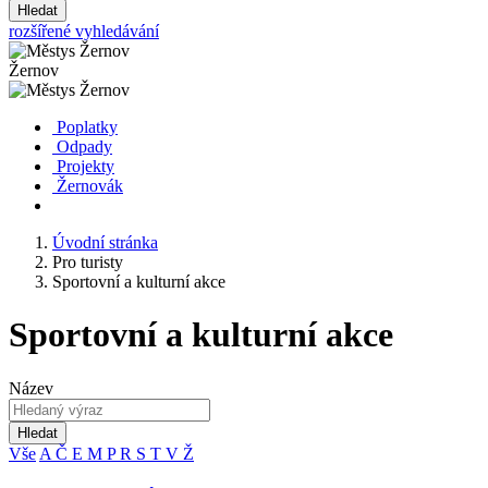
Hledat
rozšířené vyhledávání
Žernov
Poplatky
Odpady
Projekty
Žernovák
Úvodní stránka
Pro turisty
Sportovní a kulturní akce
Sportovní a kulturní akce
Název
Hledat
Vše
A
Č
E
M
P
R
S
T
V
Ž