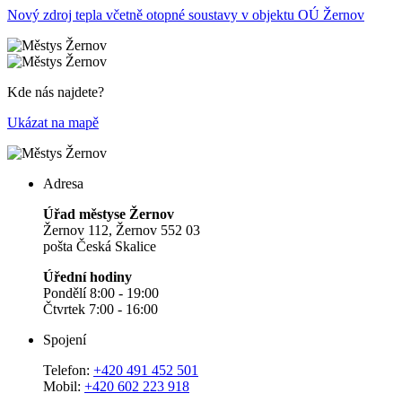
Nový zdroj tepla včetně otopné soustavy v objektu OÚ Žernov
Kde nás najdete?
Ukázat na mapě
Adresa
Úřad městyse Žernov
Žernov 112, Žernov 552 03
pošta Česká Skalice
Úřední hodiny
Pondělí 8:00 - 19:00
Čtvrtek 7:00 - 16:00
Spojení
Telefon:
+420 491 452 501
Mobil:
+420 602 223 918