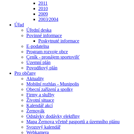
2011
2010
2009
2003⁄2004
Úřad
Úřední deska
Povinné informace
Poskytnuté informace
E-podatelna
Program rozvoje obce
Ceník - pronájem sportovišť
Územní plán
Povodňový plán
Pro občany
Aktuality
Mobilní rozhlas - Munipolis
Obecní zařízení a spolky
Firmy a služby
Životní situace
Kalendář akcí
Žernovák
Odstávky dodávky elektřiny
Mapa Žernova včetně pasportů a územního plánu
Svozový kalendář
Webkamera