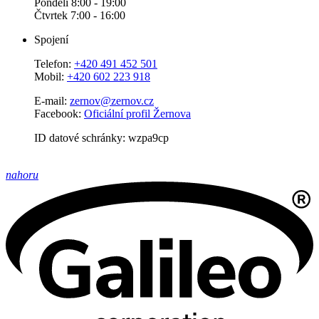
Pondělí 8:00 - 19:00
Čtvrtek 7:00 - 16:00
Spojení
Telefon:
+420 491 452 501
Mobil:
+420 602 223 918
E-mail:
zernov@zernov.cz
Facebook:
Oficiální profil Žernova
ID datové schránky: wzpa9cp
nahoru