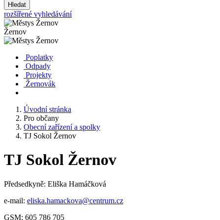
Hledat
rozšířené vyhledávání
Žernov
Poplatky
Odpady
Projekty
Žernovák
Úvodní stránka
Pro občany
Obecní zařízení a spolky
TJ Sokol Žernov
TJ Sokol Žernov
Předsedkyně: Eliška Hamáčková
e-mail:
eliska.hamackova@centrum.cz
GSM: 605 786 705