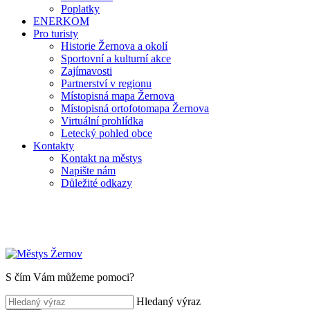
Poplatky
ENERKOM
Pro turisty
Historie Žernova a okolí
Sportovní a kulturní akce
Zajímavosti
Partnerství v regionu
Místopisná mapa Žernova
Místopisná ortofotomapa Žernova
Virtuální prohlídka
Letecký pohled obce
Kontakty
Kontakt na městys
Napište nám
Důležité odkazy
S čím Vám můžeme pomoci?
Hledaný výraz