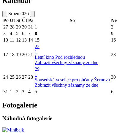
Kalendář
Srpen
2026
Po
Út
St
Čt
Pá
So
Ne
27
28
29
30
31
1
2
3
4
5
6
7
8
9
10
11
12
13
14
15
16
22
1
17
18
19
20
21
23
Letní kino Pod rozhlednou
Zobrazit všechny záznamy ze dne
29
1
24
25
26
27
28
30
Sousedská veselice pro občany Žernova
Zobrazit všechny záznamy ze dne
31
1
2
3
4
5
6
Fotogalerie
Náhodná fotogalerie