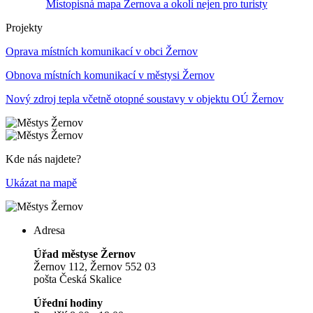
Místopisná mapa Žernova a okolí nejen pro turisty
Projekty
Oprava místních komunikací v obci Žernov
Obnova místních komunikací v městysi Žernov
Nový zdroj tepla včetně otopné soustavy v objektu OÚ Žernov
Kde nás najdete?
Ukázat na mapě
Adresa
Úřad městyse Žernov
Žernov 112, Žernov 552 03
pošta Česká Skalice
Úřední hodiny