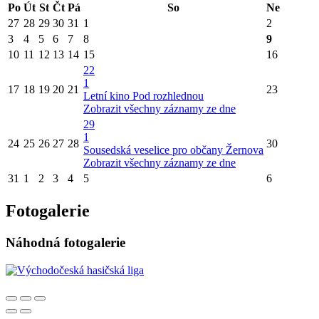
Po
Út
St
Čt
Pá
So
Ne
27
28
29
30
31
1
2
3
4
5
6
7
8
9
10
11
12
13
14
15
16
22
1
17
18
19
20
21
23
Letní kino Pod rozhlednou
Zobrazit všechny záznamy ze dne
29
1
24
25
26
27
28
30
Sousedská veselice pro občany Žernova
Zobrazit všechny záznamy ze dne
31
1
2
3
4
5
6
Fotogalerie
Náhodná fotogalerie