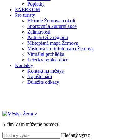
Poplatky
ENERKOM
Pro turisty
Historie Žernova a okolí
Sportovní a kulturní akce
Zajímavosti
Partnerství v regionu
Místopisná mapa Žernova
Místopisná ortofotomapa Žernova
Virtuální prohlídka
Letecký pohled obce
Kontakty
Kontakt na městys
Napište nám
Důležité odkazy
S čím Vám můžeme pomoci?
Hledaný výraz