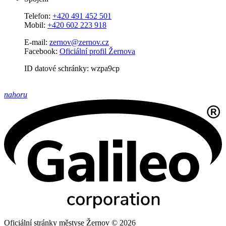
Telefon:
+420 491 452 501
Mobil:
+420 602 223 918
E-mail:
zernov@zernov.cz
Facebook:
Oficiální profil Žernova
ID datové schránky: wzpa9cp
nahoru
Oficiální stránky městyse Žernov © 2026