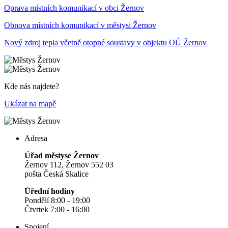
Oprava místních komunikací v obci Žernov
Obnova místních komunikací v městysi Žernov
Nový zdroj tepla včetně otopné soustavy v objektu OÚ Žernov
Kde nás najdete?
Ukázat na mapě
Adresa
Úřad městyse Žernov
Žernov 112, Žernov 552 03
pošta Česká Skalice
Úřední hodiny
Pondělí 8:00 - 19:00
Čtvrtek 7:00 - 16:00
Spojení