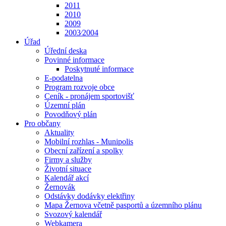
2011
2010
2009
2003⁄2004
Úřad
Úřední deska
Povinné informace
Poskytnuté informace
E-podatelna
Program rozvoje obce
Ceník - pronájem sportovišť
Územní plán
Povodňový plán
Pro občany
Aktuality
Mobilní rozhlas - Munipolis
Obecní zařízení a spolky
Firmy a služby
Životní situace
Kalendář akcí
Žernovák
Odstávky dodávky elektřiny
Mapa Žernova včetně pasportů a územního plánu
Svozový kalendář
Webkamera