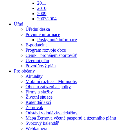
2011
2010
2009
2003⁄2004
Úřad
Úřední deska
Povinné informace
Poskytnuté informace
E-podatelna
Program rozvoje obce
Ceník - pronájem sportovišť
Územní plán
Povodňový plán
Pro občany
Aktuality
Mobilní rozhlas - Munipolis
Obecní zařízení a spolky
Firmy a služby
Životní situace
Kalendář akcí
Žernovák
Odstávky dodávky elektřiny
Mapa Žernova včetně pasportů a územního plánu
Svozový kalendář
Webkamera