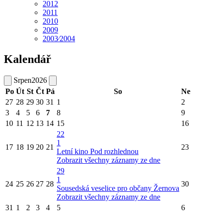
2012
2011
2010
2009
2003⁄2004
Kalendář
Srpen
2026
Po
Út
St
Čt
Pá
So
Ne
27
28
29
30
31
1
2
3
4
5
6
7
8
9
10
11
12
13
14
15
16
22
1
17
18
19
20
21
23
Letní kino Pod rozhlednou
Zobrazit všechny záznamy ze dne
29
1
24
25
26
27
28
30
Sousedská veselice pro občany Žernova
Zobrazit všechny záznamy ze dne
31
1
2
3
4
5
6