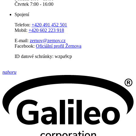
Čtvrtek 7:00 - 16:00
Spojení
Telefon:
+420 491 452 501
Mobil:
+420 602 223 918
E-mail:
zernov@zernov.cz
Facebook:
Oficiální profil Žernova
ID datové schránky: wzpa9cp
nahoru