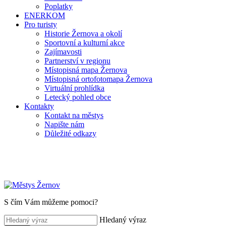
Poplatky
ENERKOM
Pro turisty
Historie Žernova a okolí
Sportovní a kulturní akce
Zajímavosti
Partnerství v regionu
Místopisná mapa Žernova
Místopisná ortofotomapa Žernova
Virtuální prohlídka
Letecký pohled obce
Kontakty
Kontakt na městys
Napište nám
Důležité odkazy
S čím Vám můžeme pomoci?
Hledaný výraz