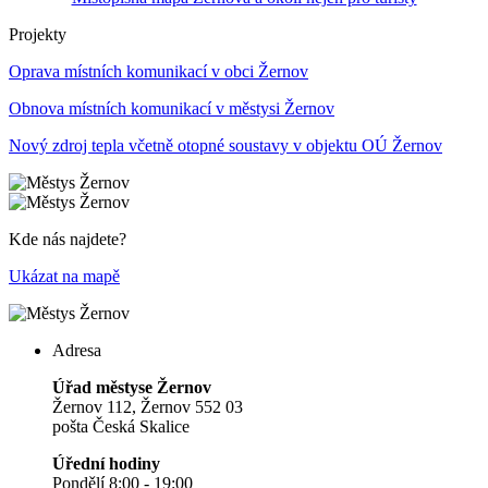
Projekty
Oprava místních komunikací v obci Žernov
Obnova místních komunikací v městysi Žernov
Nový zdroj tepla včetně otopné soustavy v objektu OÚ Žernov
Kde nás najdete?
Ukázat na mapě
Adresa
Úřad městyse Žernov
Žernov 112, Žernov 552 03
pošta Česká Skalice
Úřední hodiny
Pondělí 8:00 - 19:00