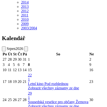
2014
2013
2012
2011
2010
2009
2003⁄2004
Kalendář
Srpen
2026
Po
Út
St
Čt
Pá
So
Ne
27
28
29
30
31
1
2
3
4
5
6
7
8
9
10
11
12
13
14
15
16
22
1
17
18
19
20
21
23
Letní kino Pod rozhlednou
Zobrazit všechny záznamy ze dne
29
1
24
25
26
27
28
30
Sousedská veselice pro občany Žernova
Zobrazit všechny záznamy ze dne