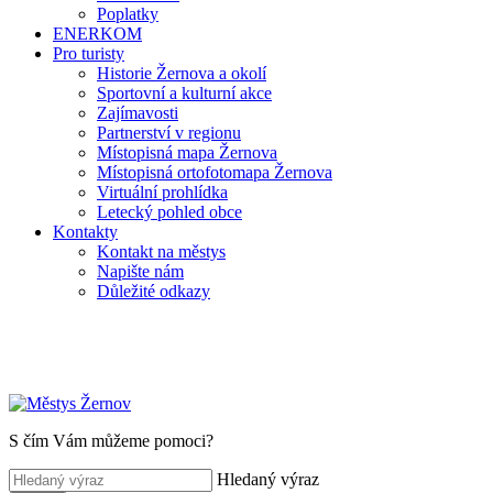
Poplatky
ENERKOM
Pro turisty
Historie Žernova a okolí
Sportovní a kulturní akce
Zajímavosti
Partnerství v regionu
Místopisná mapa Žernova
Místopisná ortofotomapa Žernova
Virtuální prohlídka
Letecký pohled obce
Kontakty
Kontakt na městys
Napište nám
Důležité odkazy
S čím Vám můžeme pomoci?
Hledaný výraz