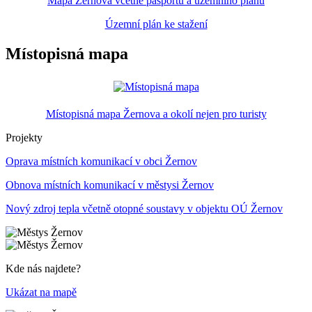
Mapa Žernova včetně pasportů a územního plánu
Územní plán ke stažení
Místopisná mapa
Místopisná mapa Žernova a okolí nejen pro turisty
Projekty
Oprava místních komunikací v obci Žernov
Obnova místních komunikací v městysi Žernov
Nový zdroj tepla včetně otopné soustavy v objektu OÚ Žernov
Kde nás najdete?
Ukázat na mapě