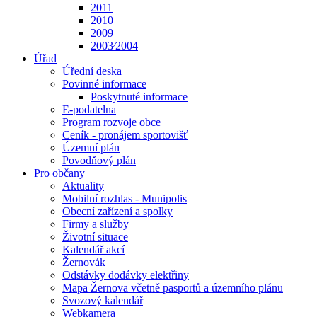
2011
2010
2009
2003⁄2004
Úřad
Úřední deska
Povinné informace
Poskytnuté informace
E-podatelna
Program rozvoje obce
Ceník - pronájem sportovišť
Územní plán
Povodňový plán
Pro občany
Aktuality
Mobilní rozhlas - Munipolis
Obecní zařízení a spolky
Firmy a služby
Životní situace
Kalendář akcí
Žernovák
Odstávky dodávky elektřiny
Mapa Žernova včetně pasportů a územního plánu
Svozový kalendář
Webkamera