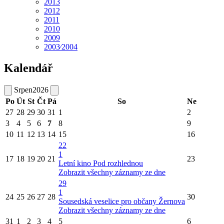
2013
2012
2011
2010
2009
2003⁄2004
Kalendář
Srpen
2026
Po
Út
St
Čt
Pá
So
Ne
27
28
29
30
31
1
2
3
4
5
6
7
8
9
10
11
12
13
14
15
16
22
1
17
18
19
20
21
23
Letní kino Pod rozhlednou
Zobrazit všechny záznamy ze dne
29
1
24
25
26
27
28
30
Sousedská veselice pro občany Žernova
Zobrazit všechny záznamy ze dne
31
1
2
3
4
5
6