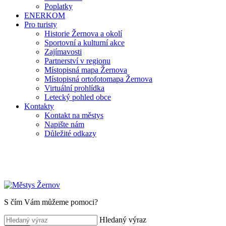
Poplatky
ENERKOM
Pro turisty
Historie Žernova a okolí
Sportovní a kulturní akce
Zajímavosti
Partnerství v regionu
Místopisná mapa Žernova
Místopisná ortofotomapa Žernova
Virtuální prohlídka
Letecký pohled obce
Kontakty
Kontakt na městys
Napište nám
Důležité odkazy
S čím Vám můžeme pomoci?
Hledaný výraz