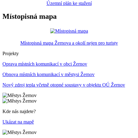
Územní plán ke stažení
Místopisná mapa
Místopisná mapa Žernova a okolí nejen pro turisty
Projekty
Oprava místních komunikací v obci Žernov
Obnova místních komunikací v městysi Žernov
Nový zdroj tepla včetně otopné soustavy v objektu OÚ Žernov
Kde nás najdete?
Ukázat na mapě