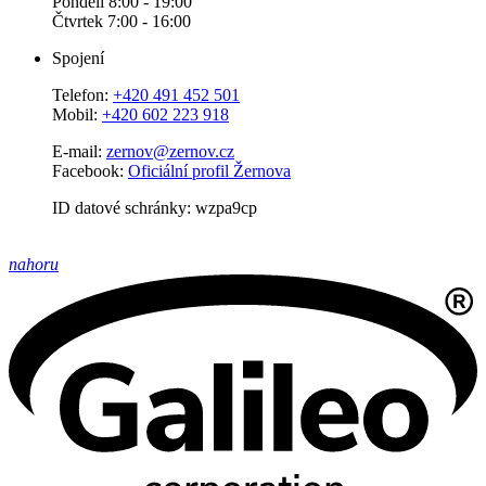
Pondělí 8:00 - 19:00
Čtvrtek 7:00 - 16:00
Spojení
Telefon:
+420 491 452 501
Mobil:
+420 602 223 918
E-mail:
zernov@zernov.cz
Facebook:
Oficiální profil Žernova
ID datové schránky: wzpa9cp
nahoru