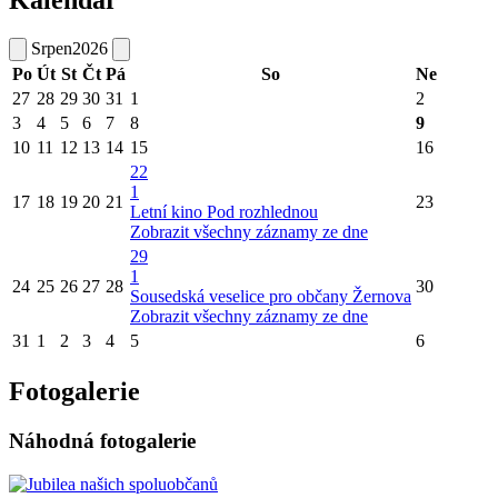
Kalendář
Srpen
2026
Po
Út
St
Čt
Pá
So
Ne
27
28
29
30
31
1
2
3
4
5
6
7
8
9
10
11
12
13
14
15
16
22
1
17
18
19
20
21
23
Letní kino Pod rozhlednou
Zobrazit všechny záznamy ze dne
29
1
24
25
26
27
28
30
Sousedská veselice pro občany Žernova
Zobrazit všechny záznamy ze dne
31
1
2
3
4
5
6
Fotogalerie
Náhodná fotogalerie