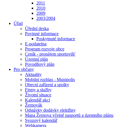
2011
2010
2009
2003⁄2004
Úřad
Úřední deska
Povinné informace
Poskytnuté informace
E-podatelna
Program rozvoje obce
Ceník - pronájem sportovišť
Územní plán
Povodňový plán
Pro občany
Aktuality
Mobilní rozhlas - Munipolis
Obecní zařízení a spolky
Firmy a služby
Životní situace
Kalendář akcí
Žernovák
Odstávky dodávky elektřiny
Mapa Žernova včetně pasportů a územního plánu
Svozový kalendář
Webkamera