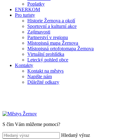
Poplatky
ENERKOM
Pro turisty
Historie Žernova a okolí
Sportovní a kulturní akce
Zajímavosti
Partnerství v regionu
Místopisná mapa Žernova
Místopisná ortofotomapa Žernova
Virtuální prohlídka
Letecký pohled obce
Kontakty
Kontakt na městys
Napište nám
Důležité odkazy
S čím Vám můžeme pomoci?
Hledaný výraz