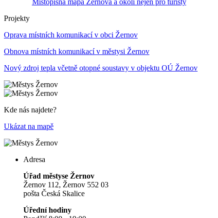
Místopisná mapa Žernova a okolí nejen pro turisty
Projekty
Oprava místních komunikací v obci Žernov
Obnova místních komunikací v městysi Žernov
Nový zdroj tepla včetně otopné soustavy v objektu OÚ Žernov
Kde nás najdete?
Ukázat na mapě
Adresa
Úřad městyse Žernov
Žernov 112, Žernov 552 03
pošta Česká Skalice
Úřední hodiny