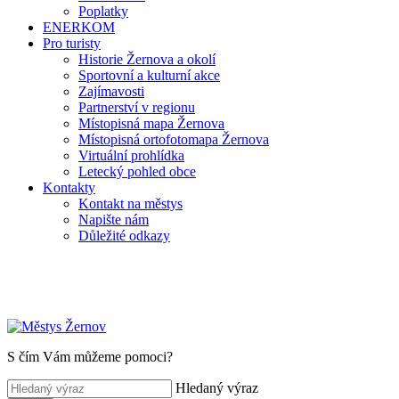
Poplatky
ENERKOM
Pro turisty
Historie Žernova a okolí
Sportovní a kulturní akce
Zajímavosti
Partnerství v regionu
Místopisná mapa Žernova
Místopisná ortofotomapa Žernova
Virtuální prohlídka
Letecký pohled obce
Kontakty
Kontakt na městys
Napište nám
Důležité odkazy
S čím Vám můžeme pomoci?
Hledaný výraz