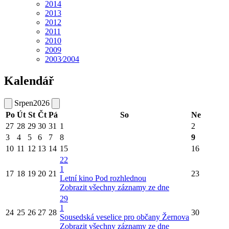
2014
2013
2012
2011
2010
2009
2003⁄2004
Kalendář
Srpen
2026
Po
Út
St
Čt
Pá
So
Ne
27
28
29
30
31
1
2
3
4
5
6
7
8
9
10
11
12
13
14
15
16
22
1
17
18
19
20
21
23
Letní kino Pod rozhlednou
Zobrazit všechny záznamy ze dne
29
1
24
25
26
27
28
30
Sousedská veselice pro občany Žernova
Zobrazit všechny záznamy ze dne