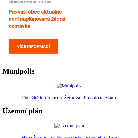
Munipolis
Důležité informace z Žernova přímo do telefonu
Územní plán
Mapa Žernova včetně pasportů a územního plánu