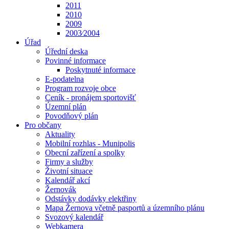
2011
2010
2009
2003⁄2004
Úřad
Úřední deska
Povinné informace
Poskytnuté informace
E-podatelna
Program rozvoje obce
Ceník - pronájem sportovišť
Územní plán
Povodňový plán
Pro občany
Aktuality
Mobilní rozhlas - Munipolis
Obecní zařízení a spolky
Firmy a služby
Životní situace
Kalendář akcí
Žernovák
Odstávky dodávky elektřiny
Mapa Žernova včetně pasportů a územního plánu
Svozový kalendář
Webkamera