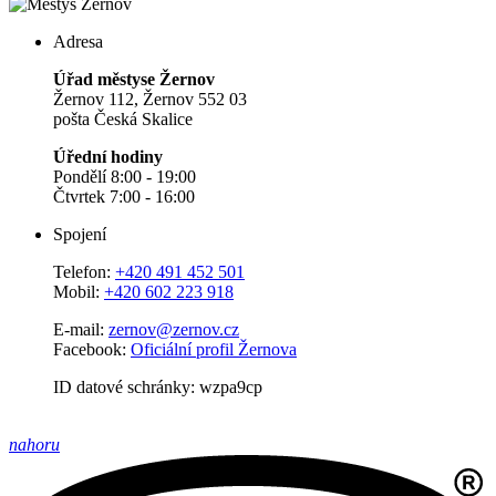
Adresa
Úřad městyse Žernov
Žernov 112, Žernov 552 03
pošta Česká Skalice
Úřední hodiny
Pondělí 8:00 - 19:00
Čtvrtek 7:00 - 16:00
Spojení
Telefon:
+420 491 452 501
Mobil:
+420 602 223 918
E-mail:
zernov@zernov.cz
Facebook:
Oficiální profil Žernova
ID datové schránky: wzpa9cp
nahoru