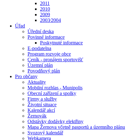
2011
2010
2009
2003⁄2004
Úřad
Úřední deska
Povinné informace
Poskytnuté informace
E-podatelna
Program rozvoje obce
Ceník - pronájem sportovišť
Územní plán
Povodňový plán
Pro občany
Aktuality
Mobilní rozhlas - Munipolis
Obecní zařízení a spolky
Firmy a služby
Životní situace
Kalendář akcí
Žernovák
Odstávky dodávky elektřiny
Mapa Žernova včetně pasportů a územního plánu
Svozový kalendář
Webkamera