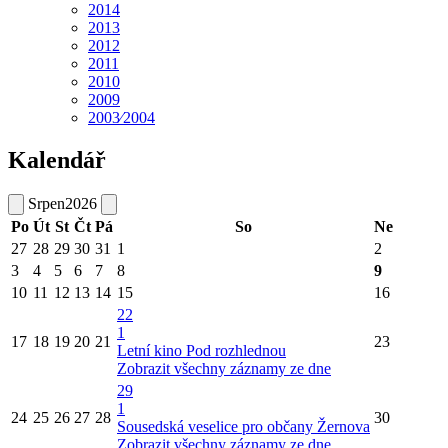
2014
2013
2012
2011
2010
2009
2003⁄2004
Kalendář
Srpen
2026
Po
Út
St
Čt
Pá
So
Ne
27
28
29
30
31
1
2
3
4
5
6
7
8
9
10
11
12
13
14
15
16
22
1
17
18
19
20
21
23
Letní kino Pod rozhlednou
Zobrazit všechny záznamy ze dne
29
1
24
25
26
27
28
30
Sousedská veselice pro občany Žernova
Zobrazit všechny záznamy ze dne