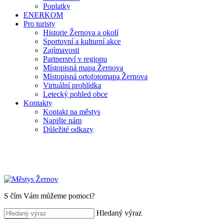
Poplatky
ENERKOM
Pro turisty
Historie Žernova a okolí
Sportovní a kulturní akce
Zajímavosti
Partnerství v regionu
Místopisná mapa Žernova
Místopisná ortofotomapa Žernova
Virtuální prohlídka
Letecký pohled obce
Kontakty
Kontakt na městys
Napište nám
Důležité odkazy
S čím Vám můžeme pomoci?
Hledaný výraz