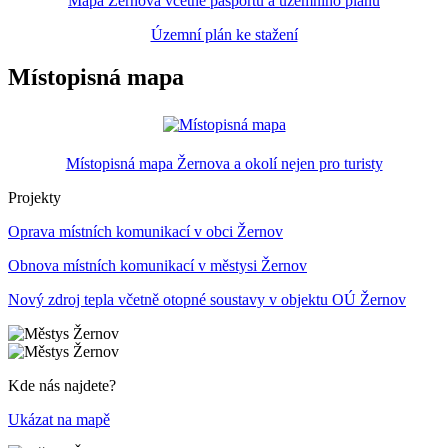
Mapa Žernova včetně pasportů a územního plánu
Územní plán ke stažení
Místopisná mapa
Místopisná mapa Žernova a okolí nejen pro turisty
Projekty
Oprava místních komunikací v obci Žernov
Obnova místních komunikací v městysi Žernov
Nový zdroj tepla včetně otopné soustavy v objektu OÚ Žernov
Kde nás najdete?
Ukázat na mapě