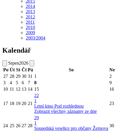
2015
2014
2013
2012
2011
2010
2009
2003⁄2004
Kalendář
Srpen
2026
Po
Út
St
Čt
Pá
So
Ne
27
28
29
30
31
1
2
3
4
5
6
7
8
9
10
11
12
13
14
15
16
22
1
17
18
19
20
21
23
Letní kino Pod rozhlednou
Zobrazit všechny záznamy ze dne
29
1
24
25
26
27
28
30
Sousedská veselice pro občany Žernova