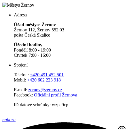
Adresa
Úřad městyse Žernov
Žernov 112, Žernov 552 03
pošta Česká Skalice
Úřední hodiny
Pondělí 8:00 - 19:00
Čtvrtek 7:00 - 16:00
Spojení
Telefon:
+420 491 452 501
Mobil:
+420 602 223 918
E-mail:
zernov@zernov.cz
Facebook:
Oficiální profil Žernova
ID datové schránky: wzpa9cp
nahoru