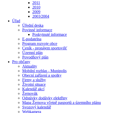
2011
2010
2009
2003⁄2004
Úřad
Úřední deska
Povinné informace
Poskytnuté informace
E-podatelna
Program rozvoje obce
Ceník - pronájem sportovišť
Územní plán
Povodňový plán
Pro občany
Aktuality
Mobilní rozhlas - Munipolis
Obecní zařízení a spolky
Firmy a služby
Životní situace
Kalendář akcí
Žernovák
Odstávky dodávky elektřiny
Mapa Žernova včetně pasportů a územního plánu
Svozový kalendář
Webkamera