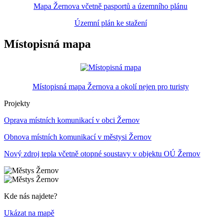
Mapa Žernova včetně pasportů a územního plánu
Územní plán ke stažení
Místopisná mapa
Místopisná mapa Žernova a okolí nejen pro turisty
Projekty
Oprava místních komunikací v obci Žernov
Obnova místních komunikací v městysi Žernov
Nový zdroj tepla včetně otopné soustavy v objektu OÚ Žernov
Kde nás najdete?
Ukázat na mapě