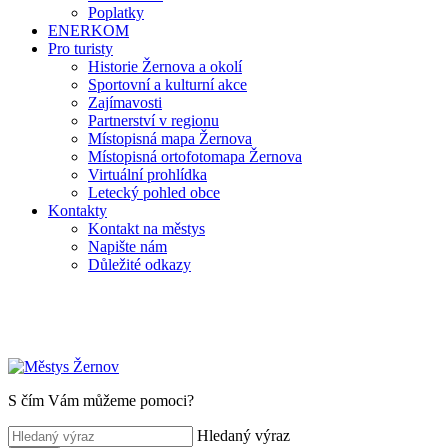
Poplatky
ENERKOM
Pro turisty
Historie Žernova a okolí
Sportovní a kulturní akce
Zajímavosti
Partnerství v regionu
Místopisná mapa Žernova
Místopisná ortofotomapa Žernova
Virtuální prohlídka
Letecký pohled obce
Kontakty
Kontakt na městys
Napište nám
Důležité odkazy
S čím Vám můžeme pomoci?
Hledaný výraz