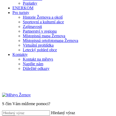
Poplatky
ENERKOM
Pro turisty
Historie Žernova a okolí
Sportovní a kulturní akce
Zajímavosti
Partnerství v regionu
Místopisná mapa Žernova
Místopisná ortofotomapa Žernova
Virtuální prohlídka
Letecký pohled obce
Kontakty
Kontakt na městys
Napište nám
Důležité odkazy
S čím Vám můžeme pomoci?
Hledaný výraz