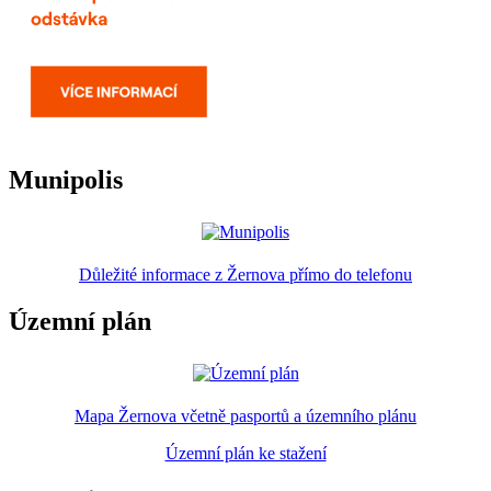
Munipolis
Důležité informace z Žernova přímo do telefonu
Územní plán
Mapa Žernova včetně pasportů a územního plánu
Územní plán ke stažení