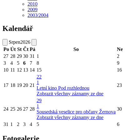
2010
2009
2003⁄2004
Kalendář
Srpen
2026
Po
Út
St
Čt
Pá
So
Ne
27
28
29
30
31
1
2
3
4
5
6
7
8
9
10
11
12
13
14
15
16
22
1
17
18
19
20
21
23
Letní kino Pod rozhlednou
Zobrazit všechny záznamy ze dne
29
1
24
25
26
27
28
30
Sousedská veselice pro občany Žernova
Zobrazit všechny záznamy ze dne
31
1
2
3
4
5
6
Fotogalerie