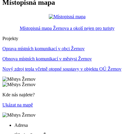
Místopisná mapa
Místopisná mapa Žernova a okolí nejen pro turisty
Projekty
Oprava místních komunikací v obci Žernov
Obnova místních komunikací v městysi Žernov
Nový zdroj tepla včetně otopné soustavy v objektu OÚ Žernov
Kde nás najdete?
Ukázat na mapě
Adresa