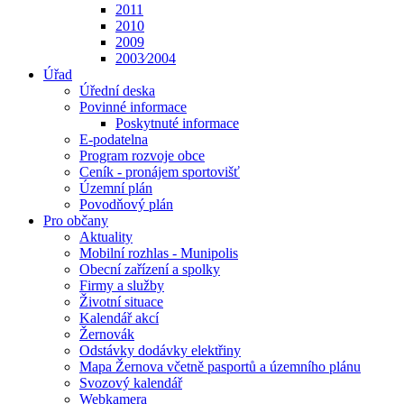
2011
2010
2009
2003⁄2004
Úřad
Úřední deska
Povinné informace
Poskytnuté informace
E-podatelna
Program rozvoje obce
Ceník - pronájem sportovišť
Územní plán
Povodňový plán
Pro občany
Aktuality
Mobilní rozhlas - Munipolis
Obecní zařízení a spolky
Firmy a služby
Životní situace
Kalendář akcí
Žernovák
Odstávky dodávky elektřiny
Mapa Žernova včetně pasportů a územního plánu
Svozový kalendář
Webkamera