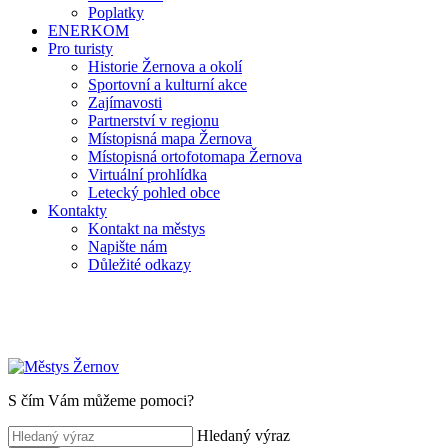
Poplatky
ENERKOM
Pro turisty
Historie Žernova a okolí
Sportovní a kulturní akce
Zajímavosti
Partnerství v regionu
Místopisná mapa Žernova
Místopisná ortofotomapa Žernova
Virtuální prohlídka
Letecký pohled obce
Kontakty
Kontakt na městys
Napište nám
Důležité odkazy
S čím Vám můžeme pomoci?
Hledaný výraz