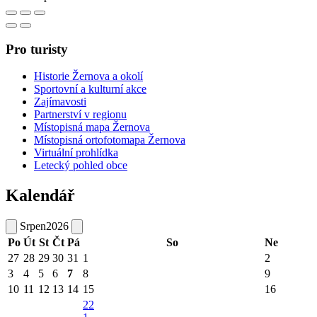
Pro turisty
Historie Žernova a okolí
Sportovní a kulturní akce
Zajímavosti
Partnerství v regionu
Místopisná mapa Žernova
Místopisná ortofotomapa Žernova
Virtuální prohlídka
Letecký pohled obce
Kalendář
Srpen
2026
Po
Út
St
Čt
Pá
So
Ne
27
28
29
30
31
1
2
3
4
5
6
7
8
9
10
11
12
13
14
15
16
22