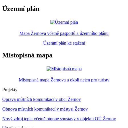
Územní plán
Mapa Žernova včetně pasportů a územního plánu
Územní plán ke stažení
Místopisná mapa
Místopisná mapa Žernova a okolí nejen pro turisty
Projekty
Oprava místních komunikací v obci Žernov
Obnova místních komunikací v městysi Žernov
Nový zdroj tepla včetně otopné soustavy v objektu OÚ Žernov