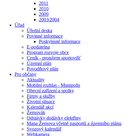
2011
2010
2009
2003⁄2004
Úřad
Úřední deska
Povinné informace
Poskytnuté informace
E-podatelna
Program rozvoje obce
Ceník - pronájem sportovišť
Územní plán
Povodňový plán
Pro občany
Aktuality
Mobilní rozhlas - Munipolis
Obecní zařízení a spolky
Firmy a služby
Životní situace
Kalendář akcí
Žernovák
Odstávky dodávky elektřiny
Mapa Žernova včetně pasportů a územního plánu
Svozový kalendář
Webkamera