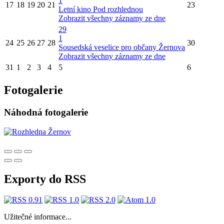
1
17
18
19
20
21
23
Letní kino Pod rozhlednou
Zobrazit všechny záznamy ze dne
29
1
24
25
26
27
28
30
Sousedská veselice pro občany Žernova
Zobrazit všechny záznamy ze dne
31
1
2
3
4
5
6
Fotogalerie
Náhodná fotogalerie
Exporty do RSS
Užitečné informace...