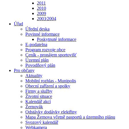
2011
2010
2009
2003⁄2004
Úřad
Úřední deska
Povinné informace
Poskytnuté informace
E-podatelna
Program rozvoje obce
Ceník - pronájem sportovišť
Územní plán
Povodňový plán
Pro občany
Aktuality
Mobilní rozhlas - Munipolis
Obecní zařízení a spolky
Firmy a služby
Životní situace
Kalendář akcí
Žernovák
Odstávky dodávky elektřiny
Mapa Žernova včetně pasportů a územního plánu
Svozový kalendář
Webkamera