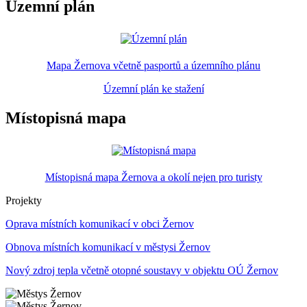
Územní plán
Mapa Žernova včetně pasportů a územního plánu
Územní plán ke stažení
Místopisná mapa
Místopisná mapa Žernova a okolí nejen pro turisty
Projekty
Oprava místních komunikací v obci Žernov
Obnova místních komunikací v městysi Žernov
Nový zdroj tepla včetně otopné soustavy v objektu OÚ Žernov