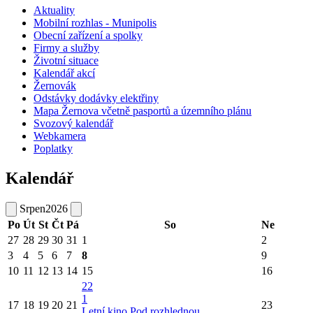
Aktuality
Mobilní rozhlas - Munipolis
Obecní zařízení a spolky
Firmy a služby
Životní situace
Kalendář akcí
Žernovák
Odstávky dodávky elektřiny
Mapa Žernova včetně pasportů a územního plánu
Svozový kalendář
Webkamera
Poplatky
Kalendář
Srpen
2026
Po
Út
St
Čt
Pá
So
Ne
27
28
29
30
31
1
2
3
4
5
6
7
8
9
10
11
12
13
14
15
16
22
1
17
18
19
20
21
23
Letní kino Pod rozhlednou