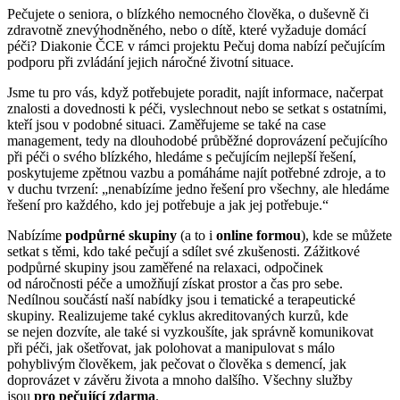
Pečujete o seniora, o blízkého nemocného člověka, o duševně či
zdravotně znevýhodněného, nebo o dítě, které vyžaduje domácí
péči? Diakonie ČCE v rámci projektu Pečuj doma nabízí pečujícím
podporu při zvládání jejich náročné životní situace.
Jsme tu pro vás, když potřebujete poradit, najít informace, načerpat
znalosti a dovednosti k péči, vyslechnout nebo se setkat s ostatními,
kteří jsou v podobné situaci. Zaměřujeme se také na case
management, tedy na dlouhodobé průběžné doprovázení pečujícího
při péči o svého blízkého, hledáme s pečujícím nejlepší řešení,
poskytujeme zpětnou vazbu a pomáháme najít potřebné zdroje, a to
v duchu tvrzení: „nenabízíme jedno řešení pro všechny, ale hledáme
řešení pro každého, kdo jej potřebuje a jak jej potřebuje.“
Nabízíme
podpůrné skupiny
(a to i
online formou
), kde se můžete
setkat s těmi, kdo také pečují a sdílet své zkušenosti. Zážitkové
podpůrné skupiny jsou zaměřené na relaxaci, odpočinek
od náročnosti péče a umožňují získat prostor a čas pro sebe.
Nedílnou součástí naší nabídky jsou i tematické a terapeutické
skupiny. Realizujeme také cyklus akreditovaných kurzů, kde
se nejen dozvíte, ale také si vyzkoušíte, jak správně komunikovat
při péči, jak ošetřovat, jak polohovat a manipulovat s málo
pohyblivým člověkem, jak pečovat o člověka s demencí, jak
doprovázet v závěru života a mnoho dalšího. Všechny služby
jsou
pro pečující zdarma
.