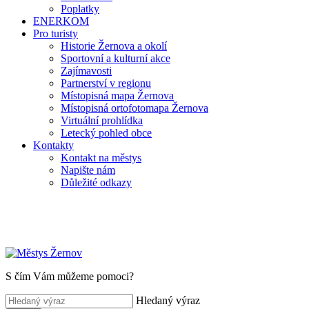
Poplatky
ENERKOM
Pro turisty
Historie Žernova a okolí
Sportovní a kulturní akce
Zajímavosti
Partnerství v regionu
Místopisná mapa Žernova
Místopisná ortofotomapa Žernova
Virtuální prohlídka
Letecký pohled obce
Kontakty
Kontakt na městys
Napište nám
Důležité odkazy
S čím Vám můžeme pomoci?
Hledaný výraz