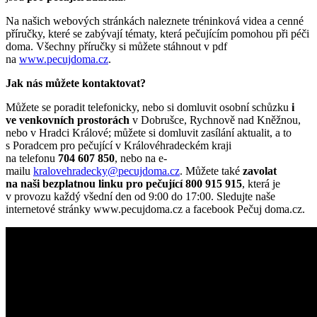
Na našich webových stránkách naleznete tréninková videa a cenné
příručky, které se zabývají tématy, která pečujícím pomohou při péči
doma. Všechny příručky si můžete stáhnout v pdf
na
www.pecujdoma.cz
.
Jak nás můžete kontaktovat?
Můžete se poradit telefonicky, nebo si domluvit osobní schůzku
i
ve venkovních prostorách
v Dobrušce, Rychnově nad Kněžnou,
nebo v Hradci Králové; můžete si domluvit zasílání aktualit, a to
s Poradcem pro pečující v Královéhradeckém kraji
na telefonu
704 607 850
, nebo na e-
mailu
kralovehradecky@pecujdoma.cz
. Můžete také
zavolat
na naši bezplatnou linku pro pečující 800 915 915
, která je
v provozu každý všední den od 9:00 do 17:00. Sledujte naše
internetové stránky www.pecujdoma.cz a facebook Pečuj doma.cz.