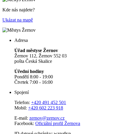
Kde nás najdete?
Ukázat na mapě
Adresa
Úřad městyse Žernov
Žernov 112, Žernov 552 03
pošta Česká Skalice
Úřední hodiny
Pondělí 8:00 - 19:00
Čtvrtek 7:00 - 16:00
Spojení
Telefon:
+420 491 452 501
Mobil:
+420 602 223 918
E-mail:
zernov@zernov.cz
Facebook:
Oficiální profil Žernova
ID datové schránky: wzpa9cp